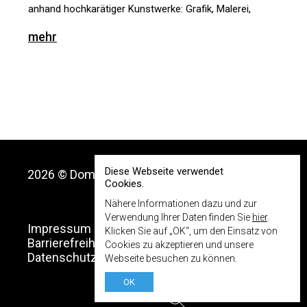
anhand hochkarätiger Kunstwerke: Grafik, Malerei,
Skulptur, Fotografie, Video- und Installationskunst
mehr
bilden zusammen einen Raum zur Erforschung
der Facetten von Freundschaft. Neben nationalen
wie internationalen Leihgaben und neuen
Auftragsarbeiten bietet die Schau auch Einblicke
in die Sammlungen des Dom Museum Wien –
vom Mittelalter bis zur Gegenwart.
Diese Webseite verwendet
2026 © Dom Museum Wien
Cookies.
Nähere Informationen dazu und zur
Verwendung Ihrer Daten finden Sie
hier
.
Impressum
Klicken Sie auf „OK“, um den Einsatz von
Barrierefreiheitserklärung
Cookies zu akzeptieren und unsere
Datenschutz
Webseite besuchen zu können.
OK
Suchen