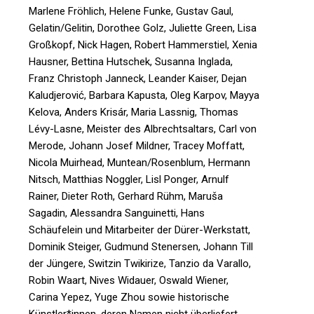
Marlene Fröhlich, Helene Funke, Gustav Gaul,
Gelatin/Gelitin, Dorothee Golz, Juliette Green, Lisa
Großkopf, Nick Hagen, Robert Hammerstiel, Xenia
Hausner, Bettina Hutschek, Susanna Inglada,
Franz Christoph Janneck, Leander Kaiser, Dejan
Kaludjerović, Barbara Kapusta, Oleg Karpov, Mayya
Kelova, Anders Krisár, Maria Lassnig, Thomas
Lévy-Lasne, Meister des Albrechtsaltars, Carl von
Merode, Johann Josef Mildner, Tracey Moffatt,
Nicola Muirhead, Muntean/Rosenblum, Hermann
Nitsch, Matthias Noggler, Lisl Ponger, Arnulf
Rainer, Dieter Roth, Gerhard Rühm, Maruša
Sagadin, Alessandra Sanguinetti, Hans
Schäufelein und Mitarbeiter der Dürer-Werkstatt,
Dominik Steiger, Gudmund Stenersen, Johann Till
der Jüngere, Switzin Twikirize, Tanzio da Varallo,
Robin Waart, Nives Widauer, Oswald Wiener,
Carina Yepez, Yuge Zhou sowie historische