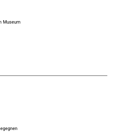
om Museum
 begegnen