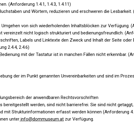
n. (Anforderung 1.4.1, 1.4.3, 1.4.11)
Buchstaben und Wörtern, reduzieren und erschweren die Lesbarkeit.
 Umgehen von sich wiederholenden Inhaltsblöcken zur Verfügung. (A
t vereinzelt nicht logisch strukturiert und bedienungsfreundlich. (Anf
chriften, Labels und Linktexte den Zweck und Inhalt der Seite ode
ng 2.4.4, 2.4.6)
edienung mit der Tastatur ist in manchen Fällen nicht erkennbar. (A
hebung der im Punkt genannten Unvereinbarkeiten und sind im Proze
endungsbereich der anwendbaren Rechtsvorschriften
ereitgestellt werden, sind nicht barrierefrei. Sie sind nicht getaggt
d mit Strukturinformationen erfasst werden können (Anforderung 4.1
nnen unter
info@dommuseum.at
zur Verfügung.