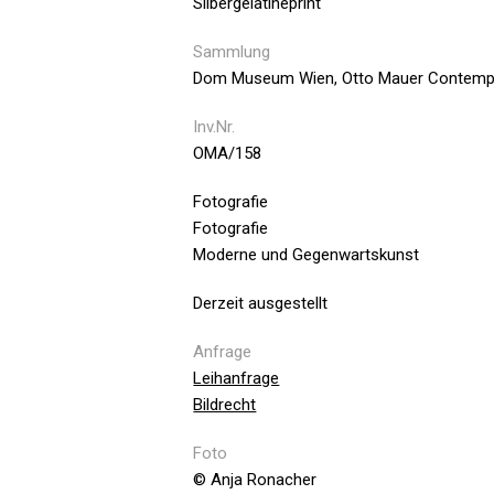
Silbergelatineprint
Sammlung
Dom Museum Wien, Otto Mauer Contemp
Inv.Nr.
OMA/158
Fotografie
Fotografie
Moderne und Gegenwartskunst
Derzeit ausgestellt
Anfrage
Leihanfrage
Bildrecht
Foto
© Anja Ronacher