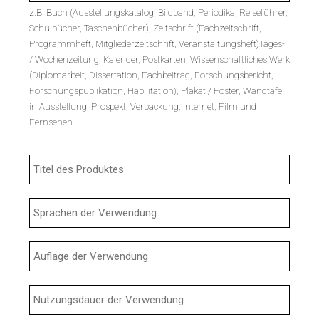
z.B. Buch (Ausstellungskatalog, Bildband, Periodika, Reiseführer,
Schulbücher, Taschenbücher), Zeitschrift (Fachzeitschrift,
Programmheft, Mitgliederzeitschrift, Veranstaltungsheft)Tages-
/ Wochenzeitung, Kalender, Postkarten, Wissenschaftliches Werk
(Diplomarbeit, Dissertation, Fachbeitrag, Forschungsbericht,
Forschungspublikation, Habilitation), Plakat / Poster, Wandtafel
in Ausstellung, Prospekt, Verpackung, Internet, Film und
Fernsehen