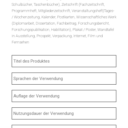
Schulbücher, Taschenbücher), Zeitschrift (Fachzeitschrift,
Programmheft, Mitgliederzeitschrift, Veranstaltungsheft)Tages-
/ Wochenzeitung, Kalender, Postkarten, Wissenschaftliches Werk
(Diplomarbeit, Dissertation, Fachbeitrag, Forschungsbericht,
Forschungspublikation, Habilitation), Plakat / Poster, Wandtafel
in Ausstellung, Prospekt, Verpackung, Internet, Film und
Fernsehen