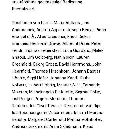
unauflösbare gegenseitige Bedingung
thematisiert.
Positionen von Lamia Maria Abillama, Iris
Andraschek, Andrea Appiani, Joseph Beuys, Pieter
Bruegel d. Ä., Alice Creischer, Friedl Dicker-
Brandeis, Hermann Drawe, Albrecht Dürer, Peter
Fendi, Thomas Feuerstein, Luca Giordano, Malek
Gnaoui, Jim Goldberg, Nan Goldin, Lauren
Greenfield, Georg Grosz, David Hammons, John
Heartfield, Thomas Hirschhorn, Johann Baptist
Höchle, Siggi Hofer, Johanna Kandl, Käthe
Kollwitz, Hubert Lobnig, Meister S. H., Fernando
Moleres, Michelangelo Pistoletto, Sigmar Polke,
Lisl Ponger, Projeto Morrinho, Thomas
Rentmeister, Oliver Ressler, Rembrandt van Rijn,
Isa Rosenberger in Zusammenarbeit mit Martina
Berisha, Margaret Carter und Martha Vollnhofer,
Andreas Siekmann, Anna Skladmann, Klaus