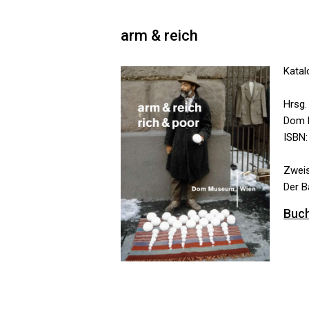
arm & reich
Kata
Hrsg
Dom 
ISBN:
Zweis
Der B
Buch