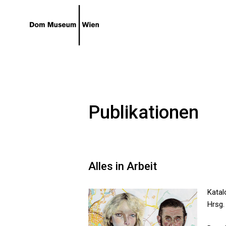
Gehe zum Hauptinhalt
Gehe zur Barrierefreiheitsseite
Publikationen
Alles in Arbeit
Kata
Hrsg