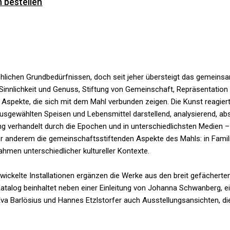
 bestellen
lichen Grundbedürfnissen, doch seit jeher übersteigt das gemeins
innlichkeit und Genuss, Stiftung von Gemeinschaft, Repräsentation
e Aspekte, die sich mit dem Mahl verbunden zeigen. Die Kunst reagiert
sgewählten Speisen und Lebensmittel darstellend, analysierend, abst
ng verhandelt durch die Epochen und in unterschiedlichsten Medien – P
r anderem die gemeinschaftsstiftenden Aspekte des Mahls: in Familien
ahmen unterschiedlicher kultureller Kontexte.
wickelte Installationen ergänzen die Werke aus den breit gefächert
atalog beinhaltet neben einer Einleitung von Johanna Schwanberg, 
Eva Barlösius und Hannes Etzlstorfer auch Ausstellungsansichten, di