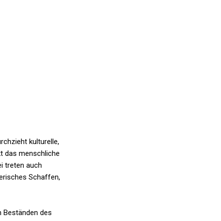
chzieht kulturelle,
ckt das menschliche
ei treten auch
lerisches Schaffen,
en Beständen des