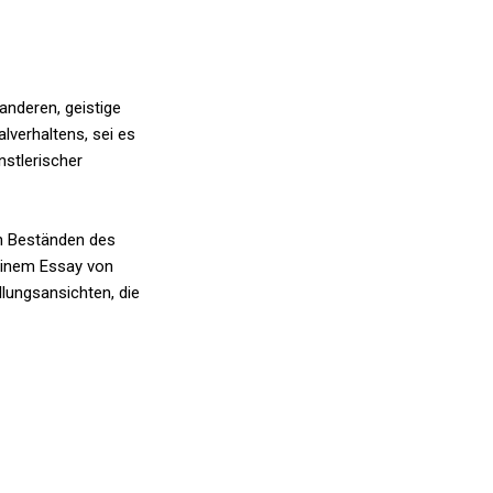
anderen, geistige
lverhaltens, sei es
nstlerischer
en Beständen des
 einem Essay von
lungsansichten, die