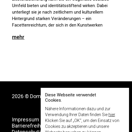
Umfeld bieten und identitätsstiftend wirken. Dabei
unterliegt sie je nach zeitlichem und kulturellem
Hintergrund starken Veränderungen – ein
Facettenreichtum, der sich in den Kunstwerken
zum Thema spiegelt. Die Schau verbindet
mehr
multimediale Werke vom Mittelalter bis zu
Gegenwart, um sich mit den persönlichen wie
gesellschaftspolitischen Bedingungen von Arbeit
auseinanderzusetzen. Neben Werken aus den
Sammlungen des Dom Museum Wien bietet die
Ausstellung nationale wie internationale
Leihgaben wie auch neue Auftragsarbeiten.
Diese Webseite verwendet
2026 © Dom Museum Wien
Cookies.
Nähere Informationen dazu und zur
Verwendung Ihrer Daten finden Sie
hier
.
Impressum
Klicken Sie auf „OK“, um den Einsatz von
Barrierefreiheitserklärung
Cookies zu akzeptieren und unsere
Datenschutz