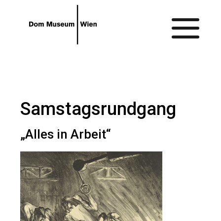
Gehe zum Hauptinhalt
Gehe zur Barrierefreiheitsseite
Samstagsrundgang
„Alles in Arbeit“