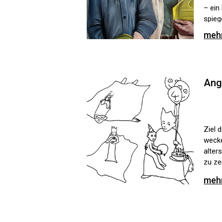
– ein
spieg
zu Ge
meh
gesel
ause
Dom M
inter
Ang
Ziel 
wecke
alter
zu ze
meh