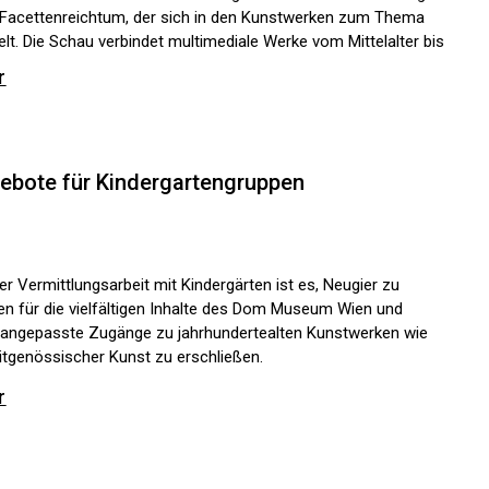
 Facettenreichtum, der sich in den Kunstwerken zum Thema
elt. Die Schau verbindet multimediale Werke vom Mittelalter bis
genwart, um sich mit den persönlichen wie
r
lschaftspolitischen Bedingungen von Arbeit
inanderzusetzen. Neben Werken aus den Sammlungen des
useum Wien bietet die Ausstellung nationale wie
nationale Leihgaben wie auch neue Auftragsarbeiten.
ebote für Kindergartengruppen
der Vermittlungsarbeit mit Kindergärten ist es, Neugier zu
n für die vielfältigen Inhalte des Dom Museum Wien und
sangepasste Zugänge zu jahrhundertealten Kunstwerken wie
itgenössischer Kunst zu erschließen.
r