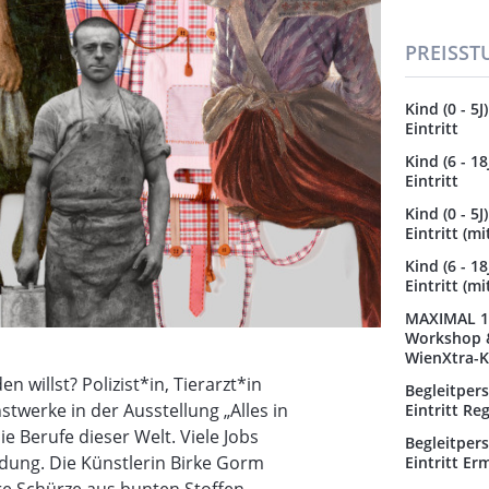
PREISST
Kind (0 - 5
Eintritt
Kind (6 - 1
Eintritt
Kind (0 - 5
Eintritt (m
Kind (6 - 1
Eintritt (m
MAXIMAL 1 
Workshop &
WienXtra-K
 willst? Polizist*in, Tierarzt*in
Begleitper
twerke in der Ausstellung „Alles in
Eintritt Re
ie Berufe dieser Welt. Viele Jobs
Begleitper
eidung. Die Künstlerin Birke Gorm
Eintritt Er
re Schürze aus bunten Stoffen