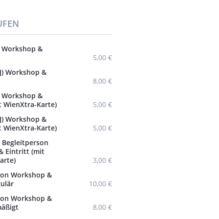
UFEN
J) Workshop &
5,00 €
8J) Workshop &
8,00 €
J) Workshop &
it WienXtra-Karte)
5,00 €
8J) Workshop &
it WienXtra-Karte)
5,00 €
Begleitperson
 Eintritt (mit
arte)
3,00 €
son Workshop &
gulär
10,00 €
son Workshop &
mäßigt
8,00 €