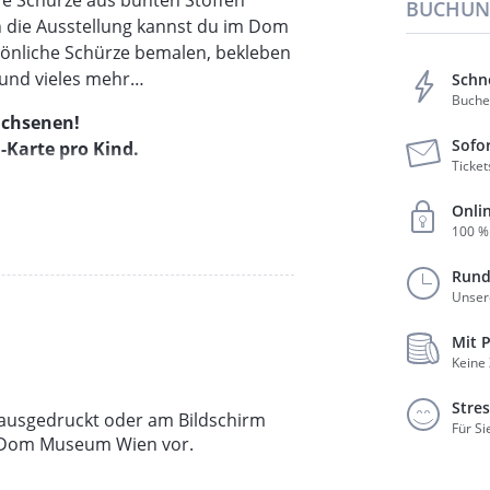
BUCHUN
n die Ausstellung kannst du im Dom
rsönliche Schürze bemalen, bekleben
 und vieles mehr…
Schn
Buchen
achsenen!
Sofo
-Karte pro Kind.
Ticket
Onli
100 %
Rund
lier" wird nach einer kurzen
Unser
im Dom Atelier abwechselnd gepinselt,
aterial ausprobiert.
Mit 
Keine
aktiv-Programms statt.
Stres
r ausgedruckt oder am Bildschirm
Für Si
s Dom Museum Wien vor.
nd Bauarbeiterin (Detail), 1984. Museum Utopie
t © Bildrecht, Wien 2025, Foto: Thomas Kläber.