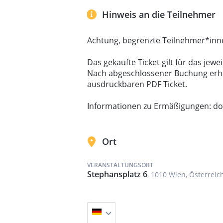
Michael Neder, Schusterwerkstatt (Detail), 1838.
Hinweis an die Teilnehmer
Johannes Stoll / Belvedere, Wien. August Sander, L
Courtesy Galerie Johannes Faber, August Sander 
Kultur – August Sander Archiv, Cologne/ Bildrecht
Gorm, all-in (check, pink) (Detail), 2023. Dom 
Achtung, begrenzte Teilnehmer*inn
Gorm, Foto: L. Deinhardstein. Johann Hamza, Fed
Wien Museum Inv.-Nr. 209908, Foto: Birgit und P
Das gekaufte Ticket gilt für das jew
Nach abgeschlossener Buchung erhal
ausdruckbaren PDF Ticket.
Informationen zu Ermäßigungen:
do
Ort
VERANSTALTUNGSORT
Stephansplatz 6
, 1010 Wien, Österreic