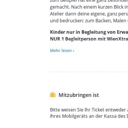
gemacht. Nach einem kurzen Blick i
Atelier dann deine eigene, ganz pe
und bedrucken: zum Backen, Malen
Kinder nur in Begleitung von Erw
NUR 1 Begleitperson mit WienXtra
Mit Una Matanović
Mehr lesen ›
In der Veranstaltungsreihe "Familienate
Inspiration vor Originalen im Museum 
gedruckt, gegipst, geformt und neues M
Mitzubringen ist
Findet im Rahmen des
wienXtra
-Kinder
Bitte weisen Sie Ihr Ticket entwede
Ihres Mobilgeräts an der Kassa de
Fotomontage: Norbert Wagenbrett, Bauarbeiter u
und Alltag (Bestand Beeskow), Norbert Wagenbret