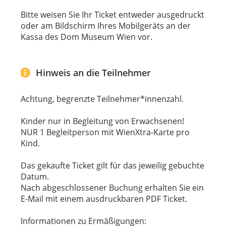
Kind.
Bitte weisen Sie Ihr Ticket entweder ausgedruckt
oder am Bildschirm Ihres Mobilgeräts an der
Mit Barbara Steininger-Wetzlmair
Kassa des Dom Museum Wien vor.
In der Veranstaltungsreihe "Familienatelier" wird
Hinweis an die Teilnehmer
nach einer kurzen Inspiration vor Originalen im
Museum im Dom Atelier abwechselnd gepinselt,
Achtung, begrenzte Teilnehmer*innenzahl.
gedruckt, gegipst, geformt und neues Material
ausprobiert.
Kinder nur in Begleitung von Erwachsenen!
NUR 1 Begleitperson mit WienXtra-Karte pro
Findet im Rahmen des
wienXtra
-Kinderaktiv-
Kind.
Programms statt.
Das gekaufte Ticket gilt für das jeweilig gebuchte
Datum.
Nach abgeschlossener Buchung erhalten Sie ein
E-Mail mit einem ausdruckbaren PDF Ticket.
Informationen zu Ermäßigungen: