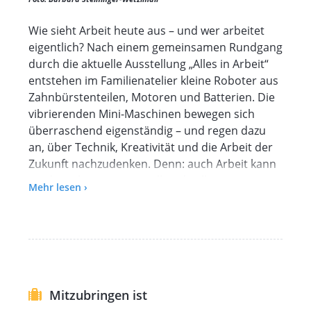
Wie sieht Arbeit heute aus – und wer arbeitet
eigentlich? Nach einem gemeinsamen Rundgang
durch die aktuelle Ausstellung „Alles in Arbeit“
entstehen im Familienatelier kleine Roboter aus
Zahnbürstenteilen, Motoren und Batterien. Die
vibrierenden Mini-Maschinen bewegen sich
überraschend eigenständig – und regen dazu
an, über Technik, Kreativität und die Arbeit der
Zukunft nachzudenken. Denn: auch Arbeit kann
spielerisch, experimentell und voller
Mehr lesen ›
Überraschungen sein!
Ein kreatives Mitmachangebot für Kinder und
Erwachsene, die gemeinsam entdecken
möchten, wie spielerisch sich Arbeit und Kunst
verbinden lassen.
Kinder nur in Begleitung von Erwachsenen!
Mitzubringen ist
NUR 1 Begleitperson mit WienXtra-Karte pro