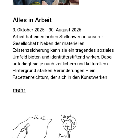
Alles in Arbeit
3. Oktober 2025 - 30. August 2026
Arbeit hat einen hohen Stellenwert in unserer
Gesellschaft: Neben der materiellen
Existenzsicherung kann sie ein tragendes soziales
Umfeld bieten und identitätsstiftend wirken. Dabei
unterliegt sie je nach zeitlichem und kulturellem
Hintergrund starken Veränderungen – ein
Facettenreichtum, der sich in den Kunstwerken
zum Thema spiegelt. Die Schau verbindet
mehr
multimediale Werke vom Mittelalter bis zu
Gegenwart, um sich mit den persönlichen wie
gesellschaftspolitischen Bedingungen von Arbeit
auseinanderzusetzen. Neben Werken aus den
Sammlungen des Dom Museum Wien bietet die
Ausstellung nationale wie internationale
Leihgaben wie auch neue Auftragsarbeiten.