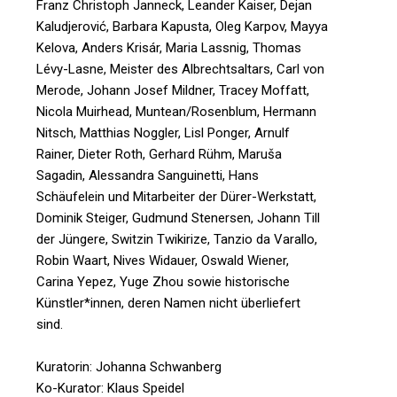
Franz Christoph Janneck, Leander Kaiser, Dejan
Kaludjerović, Barbara Kapusta, Oleg Karpov, Mayya
Kelova, Anders Krisár, Maria Lassnig, Thomas
Lévy-Lasne, Meister des Albrechtsaltars, Carl von
Merode, Johann Josef Mildner, Tracey Moffatt,
Nicola Muirhead, Muntean/Rosenblum, Hermann
Nitsch, Matthias Noggler, Lisl Ponger, Arnulf
Rainer, Dieter Roth, Gerhard Rühm, Maruša
Sagadin, Alessandra Sanguinetti, Hans
Schäufelein und Mitarbeiter der Dürer-Werkstatt,
Dominik Steiger, Gudmund Stenersen, Johann Till
der Jüngere, Switzin Twikirize, Tanzio da Varallo,
Robin Waart, Nives Widauer, Oswald Wiener,
Carina Yepez, Yuge Zhou sowie historische
Künstler*innen, deren Namen nicht überliefert
sind.
Kuratorin: Johanna Schwanberg
Ko-Kurator: Klaus Speidel